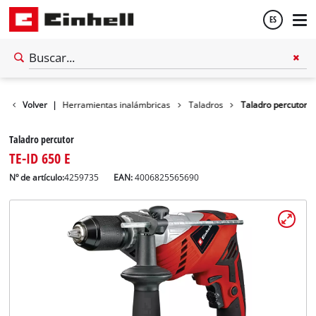
ES
Español
Taller
Volver
|
Herramientas inalámbricas
Taladros
Taladro percutor
English
Taladro percutor
TE-ID 650 E
Nº de artículo:
4259735
EAN:
4006825565690