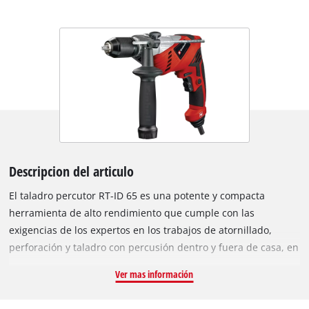
Descripcion del articulo
El taladro percutor RT-ID 65 es una potente y compacta
herramienta de alto rendimiento que cumple con las
exigencias de los expertos en los trabajos de atornillado,
perforación y taladro con percusión dentro y fuera de casa, en
el taller y en el garaje. Su portabrocas de calidad con anillo de
Ver mas información
tope, función de bloqueo y el bloqueo del husillo «pulsar y
bloquear» permiten un cambio de herramienta cómodo. El