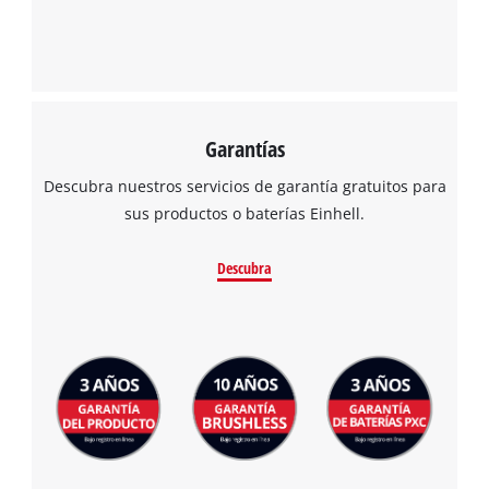
Powered
by
Usercentrics
Consent
Management
Platform
Garantías
Descubra nuestros servicios de garantía gratuitos para
sus productos o baterías Einhell.
Descubra