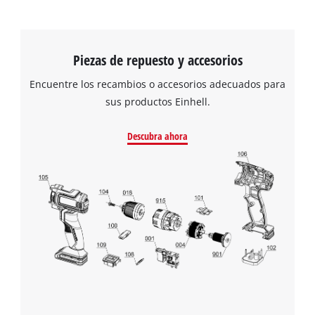
website
owner
needs
to
Piezas de repuesto y accesorios
setup
Encuentre los recambios o accesorios adecuados para
the
site
sus productos Einhell.
with
their
Descubra ahora
CMP
to
add
this
content
to
the
list
of
technologies
used.