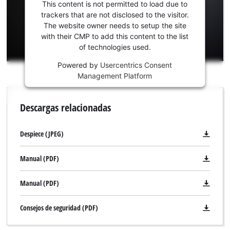
para cargar el
This content is not permitted to load due to
servicio
trackers that are not disclosed to the visitor.
Youtube!
The website owner needs to setup the site
with their CMP to add this content to the list
This
of technologies used.
content
is
Powered by
Usercentrics Consent
not
Management Platform
permitted
to
Descargas relacionadas
load
¡Necesitamos su consentimiento para
due
cargar el servicio Google Maps!
to
Despiece (JPEG)
trackers
This content is not permitted to load due
that
to trackers that are not disclosed to the
Manual (PDF)
are
visitor. The website owner needs to setup
not
the site with their CMP to add this content
Manual (PDF)
disclosed
to the list of technologies used.
to
Powered by
Usercentrics Consent
the
Consejos de seguridad (PDF)
Management Platform
visitor.
The