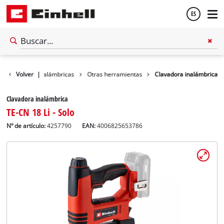
ES
Español
Herramientas inalámbricas
Volver
|
Otras herramientas
Clavadora inalámbrica
English
Clavadora inalámbrica
TE-CN 18 Li - Solo
Nº de artículo:
4257790
EAN:
4006825653786