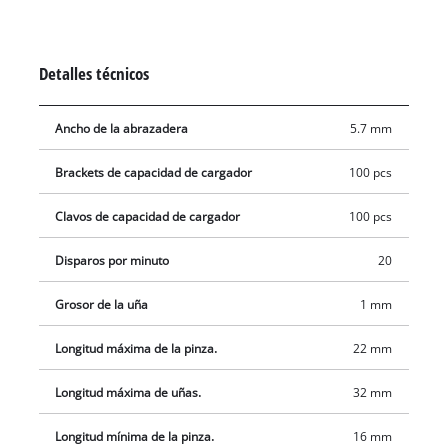
cargador tiene un indicador de nivel de llenado. Para una
operación segura, hay un mecanismo de gatillo en el cabezal
de la grapadora. El producto se suministra completo con un
Detalles técnicos
práctico clip para cinturón para un almacenamiento seguro,
más 300 clavos (32 mm) y 300 grapas (19 mm). Equipo sin
Ancho de la abrazadera
5.7 mm
batería ni cargador.
Brackets de capacidad de cargador
100 pcs
Clavos de capacidad de cargador
100 pcs
Disparos por minuto
20
Grosor de la uña
1 mm
Longitud máxima de la pinza.
22 mm
Longitud máxima de uñas.
32 mm
Longitud mínima de la pinza.
16 mm