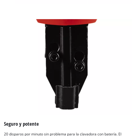
list
of
technologies
used.
Powered
by
Usercentrics
Consent
Management
Platform
Seguro y potente
20 disparos por minuto sin problema para la clavadora con batería. El