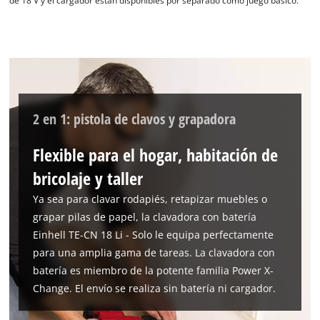
de 18 V y el cargador están disponibles por separado como juego básico.
to trackers that are not disclosed to the
visitor. The website owner needs to setup
the site with their CMP to add this content
to the list of technologies used.
Powered by
Usercentrics Consent
Management Platform
2 en 1: pistola de clavos y grapadora
Flexible para el hogar, habitación de
bricolaje y taller
Ya sea para clavar rodapiés, retapizar muebles o
grapar pilas de papel, la clavadora con batería
Einhell TE-CN 18 Li - Solo le equipa perfectamente
para una amplia gama de tareas. La clavadora con
batería es miembro de la potente familia Power X-
Change. El envío se realiza sin batería ni cargador.