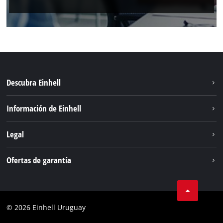
Descubra Einhell
Sostenibilidad
Información de Einhell
Sistema de baterías
Einhell global
Legal
Servicio
Aviso legal
Ofertas de garantía
Protección de datos
Garantía del producto
Contacto
Garantía de la batería
Cumplimiento
© 2026 Einhell Uruguay
Garantía PurePower Brushless