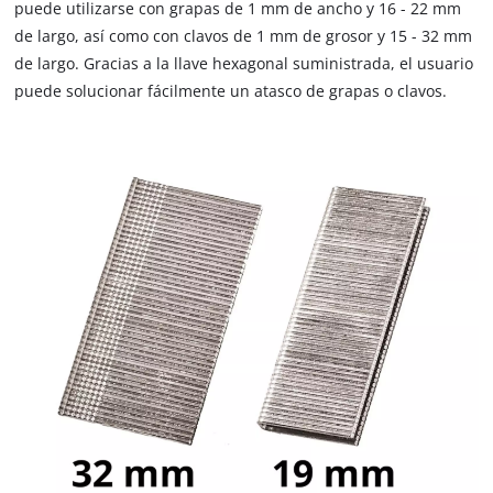
not
puede utilizarse con grapas de 1 mm de ancho y 16 - 22 mm
disclosed
de largo, así como con clavos de 1 mm de grosor y 15 - 32 mm
to
de largo. Gracias a la llave hexagonal suministrada, el usuario
the
puede solucionar fácilmente un atasco de grapas o clavos.
visitor.
The
website
owner
needs
to
setup
the
site
with
their
CMP
to
add
this
content
to
the