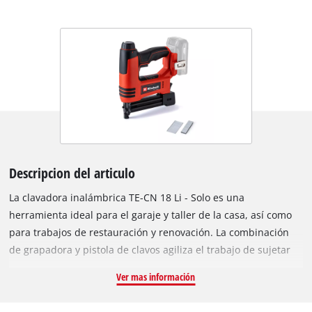
Descripcion del articulo
La clavadora inalámbrica TE-CN 18 Li - Solo es una
herramienta ideal para el garaje y taller de la casa, así como
para trabajos de restauración y renovación. La combinación
de grapadora y pistola de clavos agiliza el trabajo de sujetar
objetos con grapas de clavos. Miembro de la familia Power-X-
Ver mas información
Change. Permite hasta 20 disparos por minuto. El delgado
cabezal de la grapadora permite trabajar cerca del borde. El