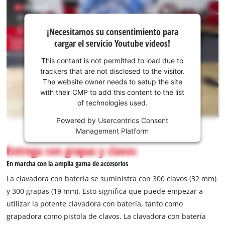
¡Necesitamos
¡Necesitamos su consentimiento para
su
cargar el servicio Youtube videos!
consentimiento
para cargar el
This content is not permitted to load due to
servicio
trackers that are not disclosed to the visitor.
Youtube!
The website owner needs to setup the site
with their CMP to add this content to the list
This
of technologies used.
content
is
Powered by
Usercentrics Consent
not
Management Platform
permitted
Entrega con grapas y clavos
to
load
En marcha con la amplia gama de accesorios
due
La clavadora con batería se suministra con 300 clavos (32 mm)
to
y 300 grapas (19 mm). Esto significa que puede empezar a
trackers
utilizar la potente clavadora con batería, tanto como
that
are
grapadora como pistola de clavos. La clavadora con batería