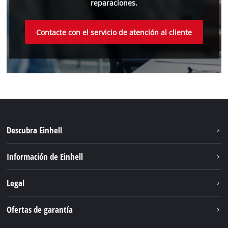
reparaciones.
Contacte con el servicio de atención al cliente
Descubra Einhell
Sostenibilidad
Información de Einhell
Sistema de baterías
Einhell global
Legal
Servicio
Aviso legal
Ofertas de garantía
Protección de datos