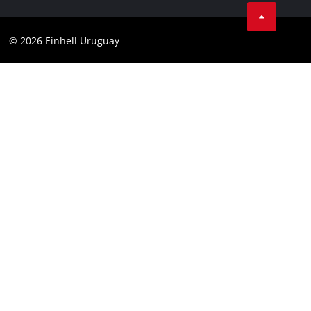
Garantía del producto
Contacto
Garantía de la batería
Cumplimiento
© 2026 Einhell Uruguay
Garantía PurePower Brushless