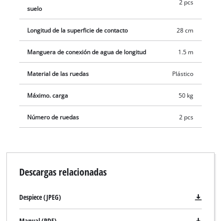
2 pcs
suelo
Longitud de la superficie de contacto
28 cm
Manguera de conexión de agua de longitud
1.5 m
Material de las ruedas
Plástico
Máximo. carga
50 kg
Número de ruedas
2 pcs
Descargas relacionadas
Despiece (JPEG)
¡Necesitamos su consentimiento para
cargar el servicio Google Maps!
Manual (PDF)