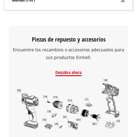
This content is not permitted to load due
to trackers that are not disclosed to the
visitor. The website owner needs to setup
the site with their CMP to add this content
to the list of technologies used.
Piezas de repuesto y accesorios
Powered by
Usercentrics Consent
Encuentre los recambios o accesorios adecuados para
Management Platform
sus productos Einhell.
Descubra ahora