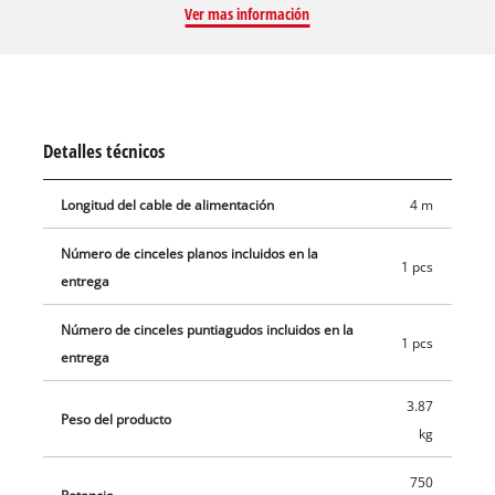
Ver mas información
el accesorio SDA-Plus. Por el asidero amortiguado en
vibraciones es posible un trabajo bajo en vibraciones con el
martillo, que convierte como máximo 4300 golpes por minuto.
El asidero adicional ajustable flexible aporta un sostén fijo y
seguro. Un cable de goma robusto y de 4 m garantiza la
Detalles técnicos
máxima movilidad posible. El martillo de demolición está listo
para el uso inmediatamente por el cincel en punta y plano
Longitud del cable de alimentación
4 m
contenido en el alcance del envío en el maletín de transporte
y conservación E-Box.
Número de cinceles planos incluidos en la
1 pcs
entrega
Número de cinceles puntiagudos incluidos en la
1 pcs
entrega
3.87
Peso del producto
kg
750