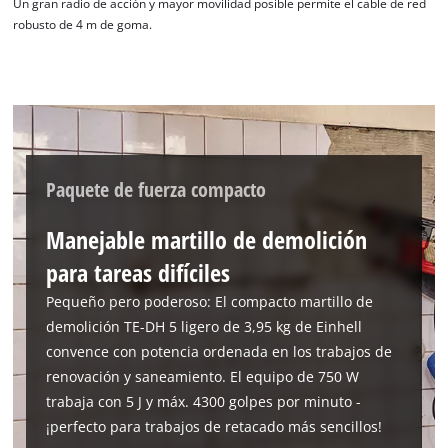
Un gran radio de acción y mayor movilidad posible permite el cable de red
visitor. The website owner needs to setup
robusto de 4 m de goma.
the site with their CMP to add this content
to the list of technologies used.
Powered by
Usercentrics Consent
Management Platform
Paquete de fuerza compacto
Manejable martillo de demolición
para tareas difíciles
Pequeño pero poderoso: El compacto martillo de
demolición TE-DH 5 ligero de 3,95 kg de Einhell
convence con potencia ordenada en los trabajos de
renovación y saneamiento. El equipo de 750 W
trabaja con 5 J y máx. 4300 golpes por minuto -
¡perfecto para trabajos de retacado más sencillos!