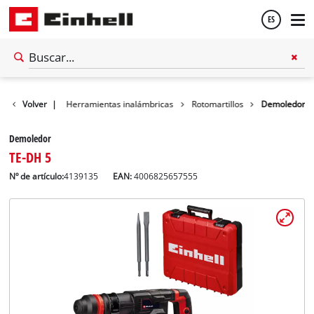
ES
Español
Volver
Taller
|
Herramientas inalámbricas
Rotomartillos
Demoledor
English
Demoledor
TE-DH 5
Nº de artículo:
4139135
EAN:
4006825657555