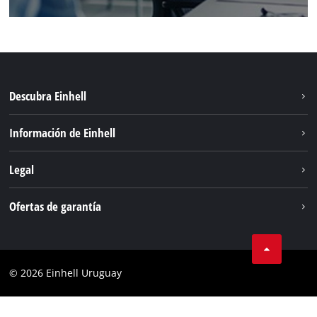
Descubra Einhell
Sostenibilidad
Información de Einhell
Sistema de baterías
Einhell global
Legal
Servicio
Aviso legal
Ofertas de garantía
Protección de datos
Garantía del producto
Contacto
Garantía de la batería
Cumplimiento
© 2026 Einhell Uruguay
Garantía PurePower Brushless