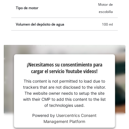
diseño ligero y compacto con superficies especiales de agarre
Motor de
Tipo de motor
suave, el limpiacristales queda agradablemente en la mano
escobilla
sin correrse. Un interruptor on/off está equipado con una
función de marcha permanente para trabajos de limpieza
Volumen del depósito de agua
100 ml
duraderos. El limpiacristales con batería se conserva fácil y
ahorrando en espacio en el soporte de pared enviado.
BRILLIANTO se proporciona sin batería ni cargador. Estos son
adquiribles por separado, por ejemplo, como práctico set para
¡Necesitamos
principiantes. Como práctico accesorio para el limpiacristales
¡Necesitamos su consentimiento para
su
con batería BRILLIANTO de Einhell están contenidos
cargar el servicio Youtube videos!
consentimiento
igualmente por separado un set de barras telescópicas para
para cargar el
This content is not permitted to load due to
limpiar ventanas altas y un set de boquillas para limpiar
servicio
trackers that are not disclosed to the visitor.
superficies de cristal estrechas y grandes.
Youtube!
The website owner needs to setup the site
with their CMP to add this content to the list
This
of technologies used.
content
is
Powered by
Usercentrics Consent
not
Management Platform
permitted