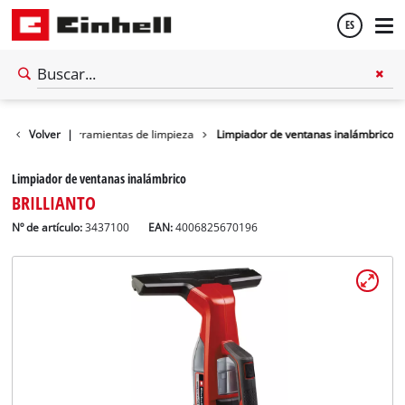
ES
Español
ores
Volver
Más herramientas de limpieza
|
Limpiador de ventanas inalámbrico
English
Limpiador de ventanas inalámbrico
BRILLIANTO
Nº de artículo:
3437100
EAN:
4006825670196