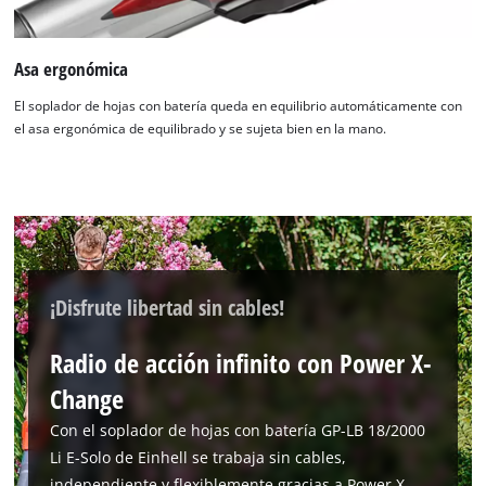
Asa ergonómica
El soplador de hojas con batería queda en equilibrio automáticamente con
el asa ergonómica de equilibrado y se sujeta bien en la mano.
¡Disfrute libertad sin cables!
Radio de acción infinito con Power X-
Change
Con el soplador de hojas con batería GP-LB 18/2000
Li E-Solo de Einhell se trabaja sin cables,
independiente y flexiblemente gracias a Power X-