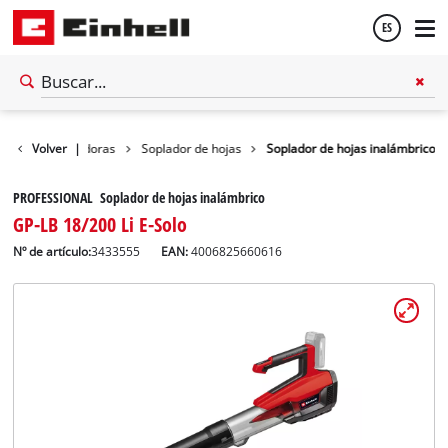
ES
Español
 hojas / Aspiradoras
Volver
|
Soplador de hojas
Soplador de hojas inalámbrico
English
PROFESSIONAL Soplador de hojas inalámbrico
GP-LB 18/200 Li E-Solo
Nº de artículo:
3433555
EAN:
4006825660616