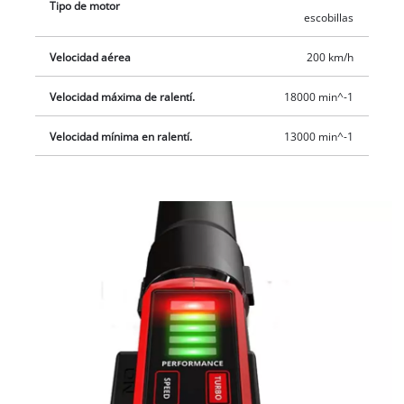
Tipo de motor
puede montarse sin herramientas. Para la conservación
escobillas
sencilla, ahorrando espacio, el soplador de hojas con batería
dispone de un soporte de pared integrado.
Velocidad aérea
200 km/h
Velocidad máxima de ralentí.
18000 min^-1
Velocidad mínima en ralentí.
13000 min^-1