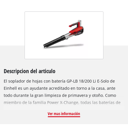
Descripcion del articulo
El soplador de hojas con batería GP-LB 18/200 Li E-Solo de
Einhell es un ayudante acreditado en torno a la casa, ante
todo durante la gran limpieza de primavera y otoño. Como
miembro de la familia Power X-Change, todas las baterías de
la serie del sistema se pueden combinar con el soplador de
Ver mas información
hojas. Para el funcionamiento se necesita una batería de 18V;
el envío se realiza sin batería ni cargador, estos son