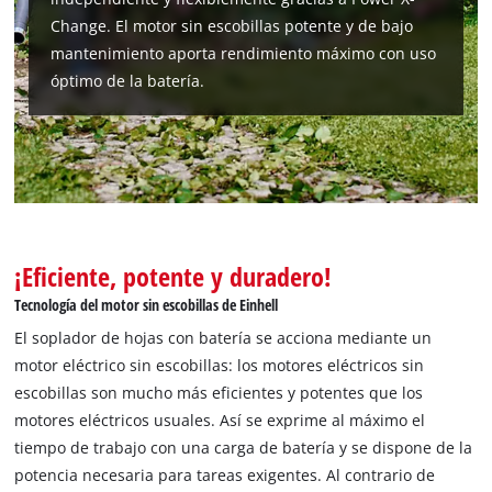
Change. El motor sin escobillas potente y de bajo
mantenimiento aporta rendimiento máximo con uso
óptimo de la batería.
¡Necesitamos su consentimiento para
cargar el servicio Google Maps!
This content is not permitted to load due
to trackers that are not disclosed to the
¡Eficiente, potente y duradero!
visitor. The website owner needs to setup
Tecnología del motor sin escobillas de Einhell
the site with their CMP to add this content
to the list of technologies used.
El soplador de hojas con batería se acciona mediante un
motor eléctrico sin escobillas: los motores eléctricos sin
Powered by
Usercentrics Consent
escobillas son mucho más eficientes y potentes que los
Management Platform
motores eléctricos usuales. Así se exprime al máximo el
tiempo de trabajo con una carga de batería y se dispone de la
potencia necesaria para tareas exigentes. Al contrario de