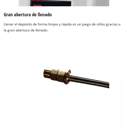
Gran abertura de llenado
Llenar el depósito de forma limpia y rápida es un juego de niños gracias a
la gran abertura de llenado.
¡Necesitamos su consentimiento para
cargar el servicio Google Maps!
This content is not permitted to load due
to trackers that are not disclosed to the
visitor. The website owner needs to setup
the site with their CMP to add this content
to the list of technologies used.
Powered by
Usercentrics Consent