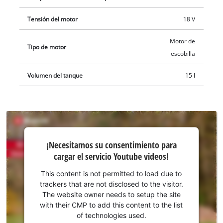
Tensión del motor
18 V
Motor de
Tipo de motor
escobilla
Volumen del tanque
15 l
¡Necesitamos
¡Necesitamos su consentimiento para
su
cargar el servicio Youtube videos!
consentimiento
para cargar el
This content is not permitted to load due to
servicio
trackers that are not disclosed to the visitor.
Youtube!
The website owner needs to setup the site
with their CMP to add this content to the list
This
of technologies used.
content