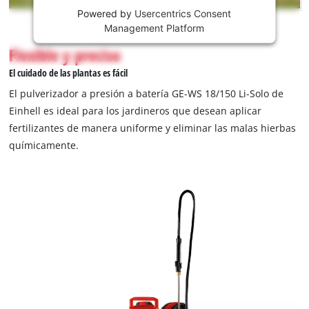
is
Powered by
Usercentrics Consent
not
Management Platform
permitted
Flexible y preciso
to
load
El cuidado de las plantas es fácil
due
El pulverizador a presión a batería GE-WS 18/150 Li-Solo de
to
Einhell es ideal para los jardineros que desean aplicar
trackers
fertilizantes de manera uniforme y eliminar las malas hierbas
that
are
químicamente.
not
disclosed
to
the
visitor.
The
website
owner
needs
to
setup