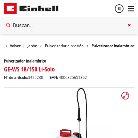
ES
Español
Volver
|
Jardín
Pulverizador a presión
Pulverizador Inalambrico
English
Pulverizador Inalambrico
GE-WS 18/150 Li-Solo
Nº de artículo:
3425230
EAN:
4006825651362