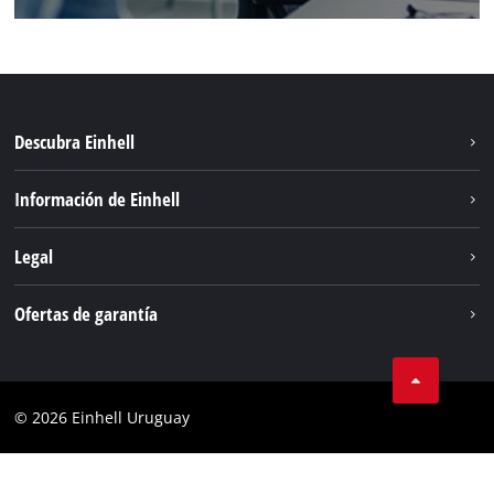
Descubra Einhell
Sostenibilidad
Información de Einhell
Sistema de baterías
Einhell global
Legal
Servicio
Aviso legal
Ofertas de garantía
Protección de datos
Garantía del producto
Contacto
Garantía de la batería
Cumplimiento
© 2026 Einhell Uruguay
Garantía PurePower Brushless