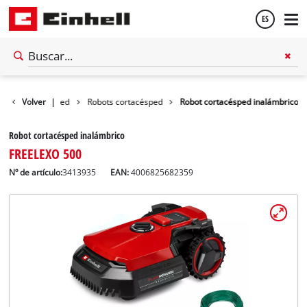
ES
Español
n
Cortacésped
Volver
|
Robots cortacésped
Robot cortacésped inalámbrico
English
Robot cortacésped inalámbrico
FREELEXO 500
Nº de artículo:
3413935
EAN:
4006825682359