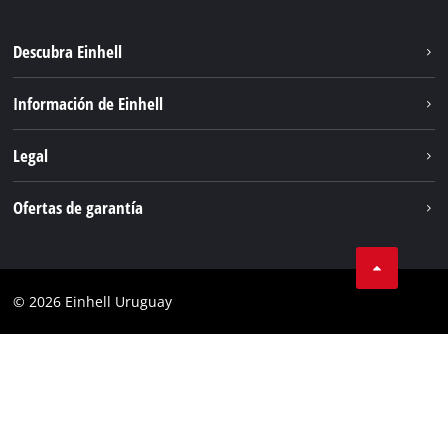
Descubra Einhell
Sostenibilidad
Información de Einhell
Sistema de baterías
Einhell global
Legal
Servicio
Aviso legal
Ofertas de garantía
Protección de datos
Garantía del producto
Contacto
Garantía de la batería
Cumplimiento
© 2026 Einhell Uruguay
Garantía PurePower Brushless