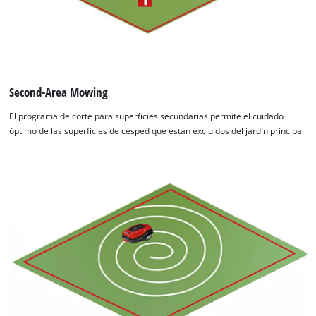
Second-Area Mowing
El programa de corte para superficies secundarias permite el cuidado
óptimo de las superficies de césped que están excluidos del jardín principal.
¡Necesitamos su consentimiento para
cargar el servicio Google Maps!
This content is not permitted to load due
to trackers that are not disclosed to the
visitor. The website owner needs to setup
the site with their CMP to add this content
to the list of technologies used.
Powered by
Usercentrics Consent
Management Platform