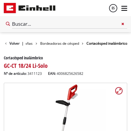
ES
Español
ora / Motoguadañas
Volver
|
Bordeadoras de césped
Cortacésped inalámbrico
English
Cortacésped inalámbrico
GC-CT 18/24 Li-Solo
Nº de artículo:
3411123
EAN:
4006825626582