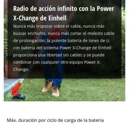
Radio de acción infinito con la Power
¡Necesitamos su consentimiento para
cargar el servicio Google Maps!
X-Change de Einhell
Nunca más tropezar sobre el cable, nunca más
This content is not permitted to load due
to trackers that are not disclosed to the
buscar enchufes, nunca más cortar el molesto cable
visitor. The website owner needs to setup
de prolongación: la potente batería de iones de Li
the site with their CMP to add this content
con batería del sistema Power X-Change de Einhell
to the list of technologies used.
proporciona una libertad sin cables y se puede
Powered by
Usercentrics Consent
combinar con cualquier otro equipo Power X-
Management Platform
Change.