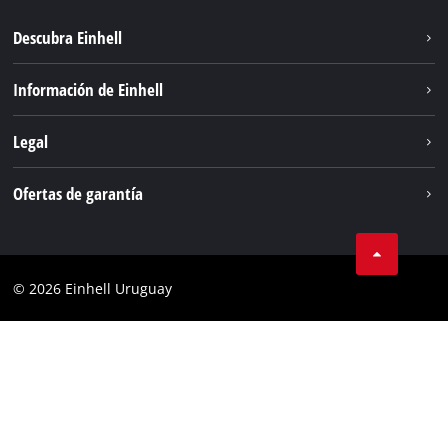
Descubra Einhell
Sostenibilidad
Información de Einhell
Sistema de baterías
Einhell global
Legal
Servicio
Aviso legal
Ofertas de garantía
Protección de datos
Garantía del producto
Contacto
Garantía de la batería
Cumplimiento
© 2026 Einhell Uruguay
Garantía PurePower Brushless