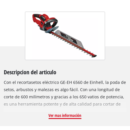
Descripcion del articulo
Con el recortasetos eléctrico GE-EH 6560 de Einhell, la poda de
setos, arbustos y malezas es algo fácil. Con una longitud de
corte de 600 milímetros y gracias a los 650 vatios de potencia,
es una herramienta potente y de alta calidad para cortar de
manera fiable y en la forma deseada. El recortasetos eléctrico
Ver mas información
Einhell GE-EH 6560 ofrece 3000 cortes por minuto con una
distancia entre dientes de 30 milímetros. La cuchilla de acero