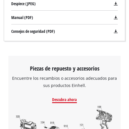
Despiece (JPEG)
Manual (PDF)
Consejos de seguridad (PDF)
¡Necesitamos su consentimiento para
Piezas de repuesto y accesorios
cargar el servicio Google Maps!
Encuentre los recambios o accesorios adecuados para
This content is not permitted to load due
sus productos Einhell.
to trackers that are not disclosed to the
visitor. The website owner needs to setup
the site with their CMP to add this content
Descubra ahora
to the list of technologies used.
Powered by
Usercentrics Consent
Management Platform