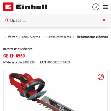
ES
Español
Tijeras de jardín / Sierras
Volver
|
Cizalla cortasetos
Recortasetos eléctrico
English
Recortasetos eléctrico
GE-EH 6560
Nº de artículo:
3403330
EAN:
4006825616163