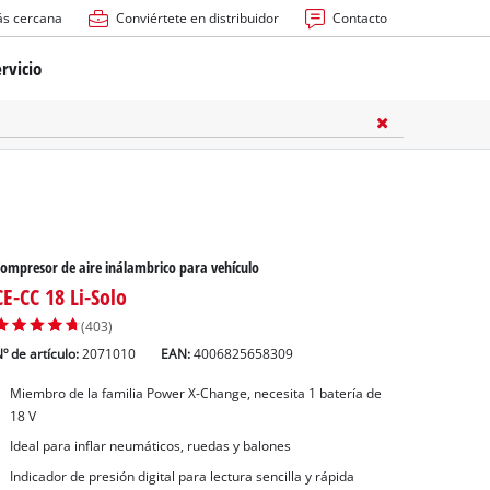
ás cercana
Conviértete en distribuidor
Contacto
rvicio
ría
cas
les
ompresor de aire inálambrico para vehículo
CE-CC 18 Li-Solo
(403)
º de artículo:
2071010
EAN:
4006825658309
Miembro de la familia Power X-Change, necesita 1 batería de
s
18 V
Ideal para inflar neumáticos, ruedas y balones
Indicador de presión digital para lectura sencilla y rápida