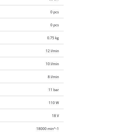
0 pcs
0 pcs
0.75 kg
12 l/min
10 l/min
8 l/min
11 bar
110 W
18 V
18000 min^-1