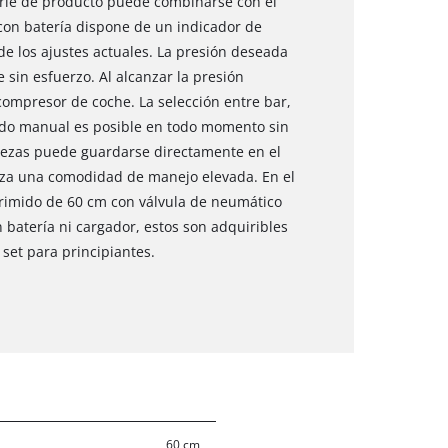
serie de producto puede combinarse con el
on batería dispone de un indicador de
 de los ajustes actuales. La presión deseada
sin esfuerzo. Al alcanzar la presión
ompresor de coche. La selección entre bar,
flado manual es posible en todo momento sin
piezas puede guardarse directamente en el
iza una comodidad de manejo elevada. En el
rimido de 60 cm con válvula de neumático
in batería ni cargador, estos son adquiribles
set para principiantes.
60 cm