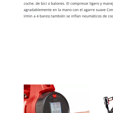
coche, de bici o balones. El compresor ligero y mane
content
agradablemente en la mano con el agarre suave Con l
to
the
l/min a 4 bares) también se inflan neumáticos de coc
list
of
technologies
used.
Powered
by
Usercentrics
Consent
Management
Platform