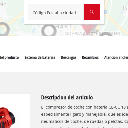
Aspirador de materiales húmedos y se
Aspiradoras para cenizas
Código Postal o ciudad
Más herramientas de limpieza
Hidrolavadoras
Compresores para automóvil
del producto
Sistema de baterías
Descargas
Recambios
Atención al clie
Arrancadores
Máquinas pulidoras
Descripcion del articulo
El compresor de coche con batería CE-CC 18 L
especialmente ligero y manejable, que es ide
neumáticos de coche, de ruedas o pelotas. 