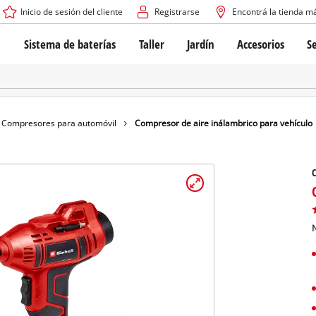
Inicio de sesión del cliente
Registrarse
Encontrá la tienda m
Sistema de baterías
Taller
Jardín
Accesorios
Se
El sistema de baterías Power X-Change
Atornilladores inalámbricos
Cortadoras de césped a bate
Taladros
Cortadoras de césped eléctri
Taladros de columna
Cortadoras de césped manua
Tecnología de baterías
Rotomartillos
Robots cortacésped
Compresores para automóvil
Compresor de aire inálambrico para vehículo
Brushless
Amoladora angular
Baterías: Einhell original vs. réplicas
Herramientas multifunción
C
Routers para madera
Sierras
Sobre Einhell PROFESSIONAL
Bordeadoras de césped
Cepillos eléctricos
N
Todos los dispositivos PROFESSIONAL
Desmalezadoras
Máquinas de Lijado
Herramientas eléctricas PROFESSIONAL
Afiladores de cadenas para motosierra
Herramientas de jardín PROFESSIONAL
Lijadoras de banda
Bombas para casa y jardín
Mezcladores