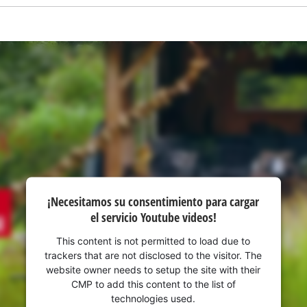
visitor. The website owner needs to setup
the site with their CMP to add this content
to the list of technologies used.
Powered by
Usercentrics Consent
Management Platform
¡Necesitamos su consentimiento para cargar
el servicio Youtube videos!
This content is not permitted to load due to
trackers that are not disclosed to the visitor. The
website owner needs to setup the site with their
CMP to add this content to the list of
technologies used.