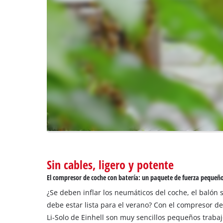
trackers
that
are
not
disclosed
to
the
visitor.
The
website
owner
needs
to
setup
the
site
Sin cables, ligero y potente
with
El compresor de coche con batería: un paquete de fuerza pequeñ
their
CMP
¿Se deben inflar los neumáticos del coche, el balón s
to
debe estar lista para el verano? Con el compresor d
add
Li-Solo de Einhell son muy sencillos pequeños traba
this