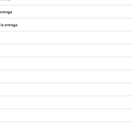
 entrega
 la entrega
¡Necesitamos su consentimiento para
cargar el servicio Google Maps!
This content is not permitted to load due
to trackers that are not disclosed to the