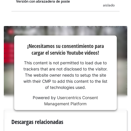
Versión con abrazadera de poste
aislado
¡Necesitamos
¡Necesitamos su consentimiento para
su
cargar el servicio Youtube videos!
consentimiento
para cargar el
This content is not permitted to load due to
servicio
trackers that are not disclosed to the visitor.
Youtube!
The website owner needs to setup the site
with their CMP to add this content to the list
This
of technologies used.
content
is
Powered by
Usercentrics Consent
not
Management Platform
permitted
to
Descargas relacionadas
load
due