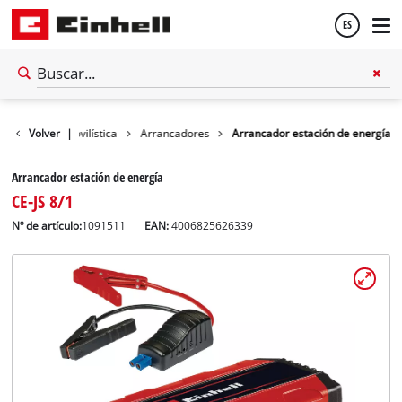
ES
Español
nología automovilística
Volver
|
Arrancadores
Arrancador estación de energía
English
Arrancador estación de energía
CE-JS 8/1
Nº de artículo:
1091511
EAN:
4006825626339