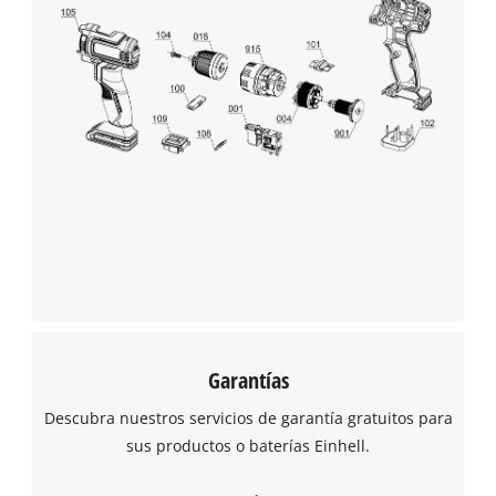
add
this
content
to
the
list
of
technologies
used.
Powered
by
Usercentrics
Consent
Management
Platform
Garantías
Descubra nuestros servicios de garantía gratuitos para
sus productos o baterías Einhell.