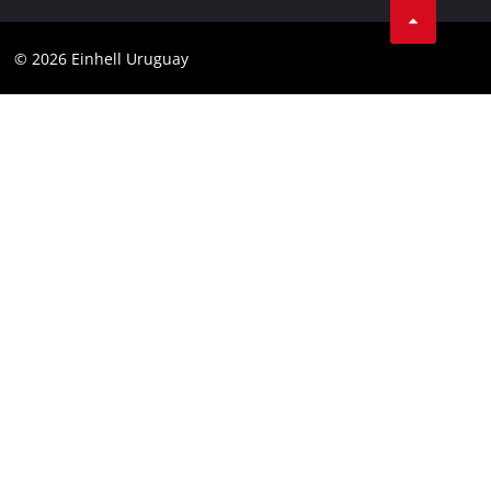
Contacto
Garantía de la batería
Cumplimiento
© 2026 Einhell Uruguay
Garantía PurePower Brushless