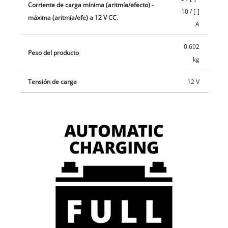
Corriente de carga mínima (aritmía/efecto) -
10 / [-]
máxima (aritmía/efe) a 12 V CC.
A
0.692
Peso del producto
kg
Tensión de carga
12 V